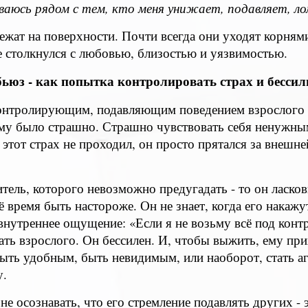
зываюсь рядом с тем, кто меня унижает, подавляет, л
ежат на поверхности. Почти всегда они уходят корнями
ые столкнулся с любовью, близостью и уязвимостью.
ьюз - как попытка контролировать страх и бессил
контролирующим, подавляющим поведением взрослого че
ому было страшно. Страшно чувствовать себя ненужны
тот страх не проходил, он просто прятался за внешне
итель, которого невозможно предугадать - то он ласко
 время быть настороже. Он не знает, когда его накажут
 внутреннее ощущение: «Если я не возьму всё под конт
ать взрослого. Он бессилен. И, чтобы выжить, ему пр
ыть удобным, быть невидимым, или наоборот, стать а
у.
е осознавать, что его стремление подавлять других - э