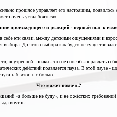
к сильно прошлое управляет его настоящим, появилось
осто очень устал бояться».
ние происходящего и реакций - первый шаг к изм
 в себе эти связи, между детскими ощущениями и взро
ля выбора. До этого выбора как будто не существовал
тв, внутренней логики - это не способ «оправдать себ
атических действий появляется пауза. В этой паузе - ш
епутать близость с болью.
Что может помочь?
щаний «я больше не буду», и не с жёстких требований 
ляда внутрь: