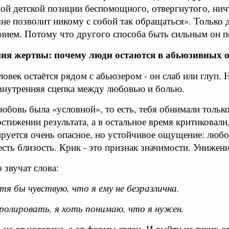
амой детской позиции беспомощного, отвергнутого, нич
не позволит никому с собой так обращаться». Только д
нием. Потому что другого способа быть сильным он по
ия жертвы: почему люди остаются в абьюзивных 
ловек остаётся рядом с абьюзером - он слаб или глуп. Н
я внутренняя сцепка между любовью и болью.
любовь была «условной», то есть, тебя обнимали тольк
стижении результата, а в остальное время критиковали
ируется очень опасное, но устойчивое ощущение: любо
есть близость. Крик - это признак значимости. Унижени
 звучат слова:
отя бы чувствую, что я ему не безразлична.
тролировать, я хоть понимаю, что я нужен.
 не от человека, а от формы связи. И выйти из таких 