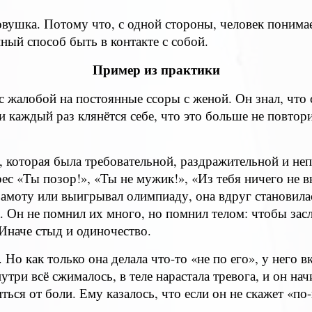
овушка. Потому что, с одной стороны, человек понимает
нный способ быть в контакте с собой.
Пример из практики
 жалобой на постоянные ссоры с женой. Он знал, что 
 и каждый раз клянётся себе, что это больше не повтор
, которая была требовательной, раздражительной и не
ес «Ты позор!», «Ты не мужик!», «Из тебя ничего не вы
рамоту или выигрывал олимпиаду, она вдруг становила
. Он не помнил их много, но помнил телом: чтобы зас
Иначе стыд и одиночество.
Но как только она делала что-то «не по его», у него в
утри всё сжималось, в теле нарастала тревога, и он на
ться от боли. Ему казалось, что если он не скажет «по