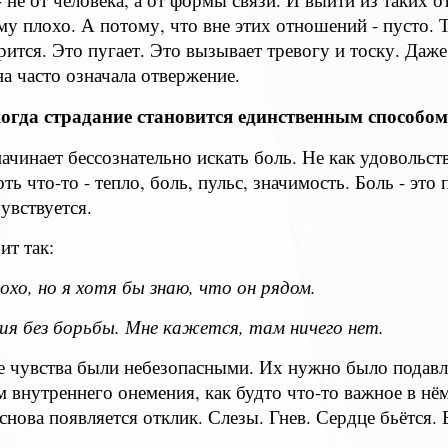
му плохо. А потому, что вне этих отношений - пусто. Та
тся. Это пугает. Это вызывает тревогу и тоску. Даже
на часто означала отвержение.
огда страдание становится единственным способо
ачинает бессознательно искать боль. Не как удовольст
оть что-то - тепло, боль, пульс, значимость. Боль - это 
увствуется.
ит так:
лохо, но я хотя бы знаю, что он рядом.
ния без борьбы. Мне кажется, там ничего нет.
тве чувства были небезопасными. Их нужно было подавля
 внутреннего онемения, как будто что-то важное в нё
о снова появляется отклик. Слезы. Гнев. Сердце бьётся