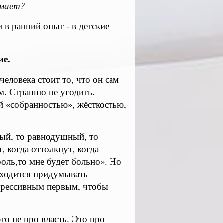
омает?
 в ранний опыт - в детские
ие.
ловека стоит то, что он сам
м. Страшно не угодить.
й «собранностью», жёсткостью,
вый, то равнодушный, то
, когда оттолкнут, когда
роль,то мне будет больно». Но
иходится придумывать
грессивным первым, чтобы
то не про власть. Это про