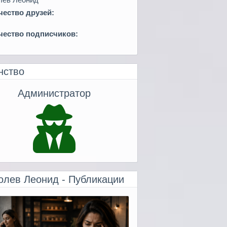
чество друзей:
чество подписчиков:
нство
Администратор
олев Леонид - Публикации