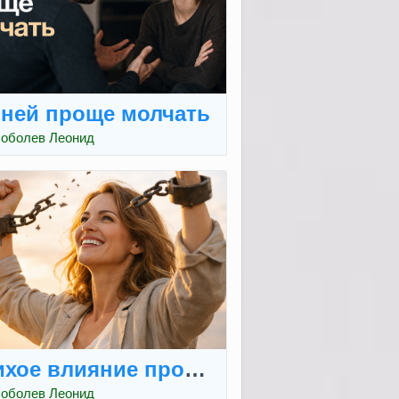
 ней проще молчать
оболев Леонид
ихое влияние прошлого
оболев Леонид