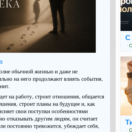
 объяснение каждый раз кажется вполне
верное, занят»
ть»
С
да»
·
С
бно»
ет правильнее»
а
 разумно, что человек и сам начинает
полне обычной жизнью и даже не
снениям. Хотя где-то внутри уже
сильно на него продолжают влиять события,
ем не в выборе удачного времени.
нит.
ть, которую замечают далеко не все. Пока
дет на работу, строит отношения, общается
вно продолжает существовать в голове.
ешения, строит планы на будущее и, как
 делами, работать, смотреть фильм,
ясняет свои поступки особенностями
и, но мысль о том, что нужно кому-то
дно отказывать другим людям, он считает
Т
чезает. Она не требует внимания каждую
ли постоянно тревожится, убеждает себя,
апоминает о себе. И чем дольше
·
С