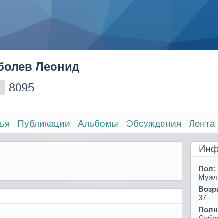
болев Леонид
8095
ья
Публикации
Альбомы
Обсуждения
Лента
Инф
Пол:
Мужч
Возра
37
Полн
Собо