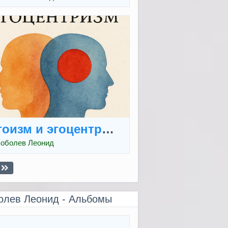
гоизм и эгоцентризм
оболев Леонид
олев Леонид - Альбомы