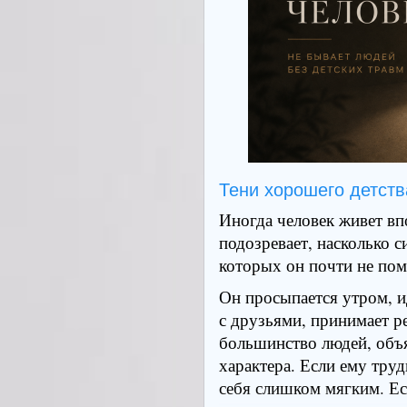
Что особенно интересно,
логичным.
«Сейчас человек, на
«Лучше не отвлека
«Позвоню после обе
«Вечером уже неудо
«Завтра с утра буд
Тени хорошего детств
Все это звучит настолько
Иногда человек живет в
верить собственным объя
подозревает, насколько 
чувствует, что дело совс
которых он почти не пом
Есть еще одна особеннос
Он просыпается утром, и
звонок не сделан, он сло
с друзьями, принимает р
Можно заниматься своими
большинство людей, объ
разговаривать с близким
характера. Если ему тру
позвонить, никуда не ис
себя слишком мягким. Ес
секунду, но постоянно н