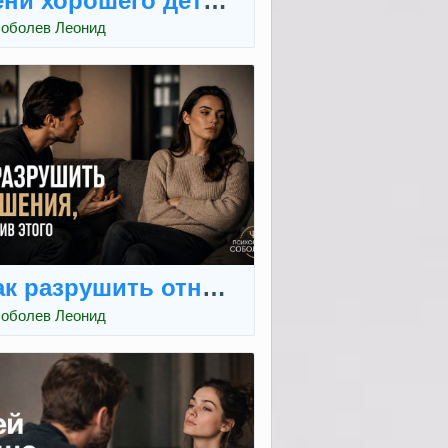
ени хорошего детства
оболев Леонид
ак разрушить отношения, не заметив 
оболев Леонид