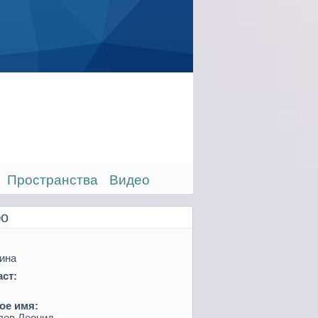
Пространства
Видео
о
ина
ст:
ое имя:
лев Леонид