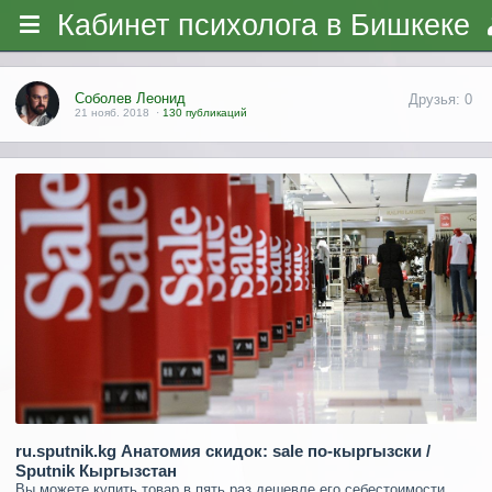
Кабинет психолога в Бишкеке
Соболев Леонид
Друзья: 0
21 нояб. 2018
·
130 публикаций
ru.sputnik.kg Анатомия скидок: sale по-кыргызски /
Sputnik Кыргызстан
Вы можете купить товар в пять раз дешевле его себестоимости...