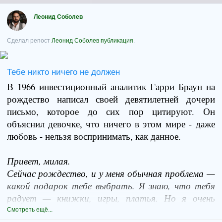
Леонид Соболев
Сделал репост
Леонид Соболев
публикация
.
Тебе никто ничего не должен
В 1966 инвестиционный аналитик Гарри Браун на
рождество написал своей девятилетней дочери
письмо, которое до сих пор цитируют. Он
объяснил девочке, что ничего в этом мире - даже
любовь - нельзя воспринимать, как данное.
Привет, милая.
Сейчас рождество, и у меня обычная проблема —
какой подарок тебе выбрать. Я знаю, что тебя
радует — книжки, игры, платья. Но я очень
себялюбив. Я хочу подарить тебе что-то такое,
Смотреть ещё...