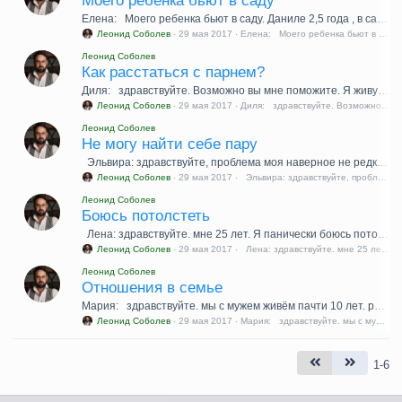
Моего ребёнка бьют в саду
Елена: Моего ребенка бьют в саду. Даниле 2,5
29 мая 2017
Леонид Соболев
·
·
Леонид Соболев
Как расстаться с парнем?
Диля: здравствуйте. Воз
29 мая 2017
Леонид Соболев
·
·
Леонид Соболев
Не могу найти себе пару
Эльвира: здравствуйте, проблема моя наверное не редкая
29 мая 2017
Эльвира: здравствуйте, проб
Леонид Соболев
·
·
Леонид Соболев
Боюсь потолстеть
Лена: здравствуйте. мне 25 лет. Я панически боюсь потолст
29 мая 2017
Лена: здравствуйте. мне 25 лет
Леонид Соболев
·
·
Леонид Соболев
Отношения в семье
Мария: здравствуйте. мы с мужем живём пачти 10 лет. р
29 мая 2017
Мария: здравствуйте. мы с му
Леонид Соболев
·
·
1-6