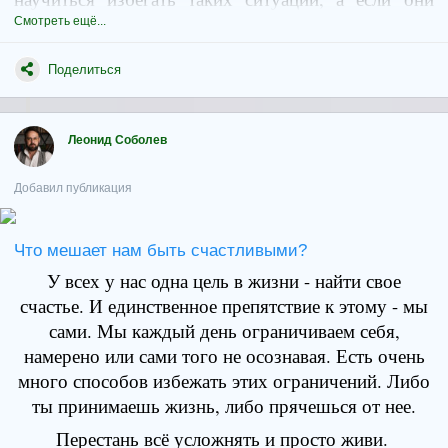
счастье, ты освободишься от ожидания
возникли, уметь их разрешать.
Смотреть ещё...
невозможного.
Поделиться
Это значит, что никто не обязан тебя любить.
Если кто-то тебя любит — значит в тебе есть
что-то такое особенное, что делает его
Леонид Соболев
счастливым. Выясни, что это, постарайся
сделать это сильнее, и тогда тебя будут любить
Добавил публикация
еще больше. Когда люди что-то делают для тебя,
это происходит только потому, что они сами
Что мешает нам быть счастливыми?
хотят это сделать. Потому что в тебе есть
что-то важное для них - что-то, что вызывает у
У всех у нас одна цель в жизни - найти свое
них желание понравиться тебе. Но вовсе не
счастье. И единственное препятствие к этому - мы
потому, что они тебе должны. Если твои друзья
сами. Мы каждый день ограничиваем себя,
хотят быть с тобой, это происходит не из
намерено или сами того не осознавая. Есть очень
чувства долга.
много способов избежать этих ограничений. Либо
ты принимаешь жизнь, либо прячешься от нее.
Частые поводы для конфликтов в
Никто не должен тебя уважать. И некоторые
Перестань всё усложнять и просто живи.