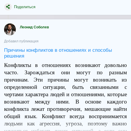
что останется с тобой дольше, чем на несколько
дней или даже лет. Я хочу подарить тебе нечто,
Поделиться
что будет напоминать тебе обо мне каждое
рождество. И, знаешь, мне кажется я выбрал
Леонид Соболев
подарок. Я подарю тебе одну простую правду,
которую мне пришлось усваивать много лет. Если
Добавил публикация
ты поймешь ее сейчас, ты обогатишь свою
Причины конфликтов в отношениях и способы
жизнь сотнями разных способов и это оградит
решения
тебя от массы проблем в будущем.
Конфликты в отношениях возникают довольно
часто. Зарождаться они могут по разным
Так вот: тебе никто ничего не должен.
причинам. Эти причины могут возникать из
определенной ситуации, быть связанными с
Это значит, что никто не живет для тебя, дитя
чертами характера людей и отношениями, которые
мое. Потому что никто не является тобой.
возникают между ними. В основе каждого
Каждый человек живет для себя самого.
конфликта лежат противоречия, мешающие найти
Единственное, что он может почувствовать —
общий язык. Конфликт всегда воспринимается
это свое собственное счастье. Если ты поймешь,
людьми как агрессия, угроза, поэтому важно
что никто не должен организовывать тебе
научиться избегать таких ситуаций, а если они