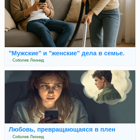
"Мужские" и "женские" дела в семье.
·
Соболев Леонид
Любовь, превращающаяся в плен
·
Соболев Леонид