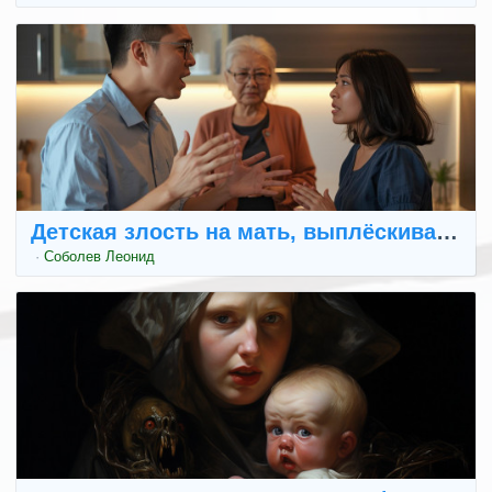
Детская злость на мать, выплёскивающа
·
Соболев Леонид